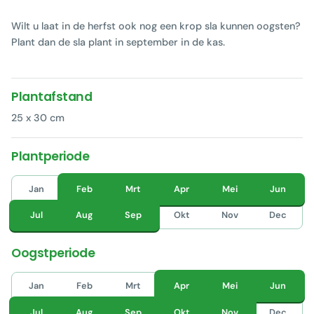
Wilt u laat in de herfst ook nog een krop sla kunnen oogsten?
Plant dan de sla plant in september in de kas.
Plantafstand
25 x 30 cm
Plantperiode
Jan
Feb
Mrt
Apr
Mei
Jun
Jul
Aug
Sep
Okt
Nov
Dec
Oogstperiode
Jan
Feb
Mrt
Apr
Mei
Jun
Jul
Aug
Sep
Okt
Nov
Dec