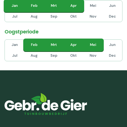
Jan
Feb
Mrt
Apr
Mei
Jun
Jul
Aug
Sep
Okt
Nov
Dec
Oogstperiode
Jan
Feb
Mrt
Apr
Mei
Jun
Jul
Aug
Sep
Okt
Nov
Dec