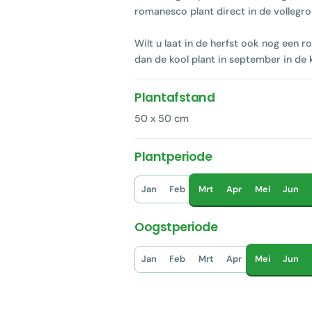
romanesco plant direct in de vollegr
Wilt u laat in de herfst ook nog een
dan de kool plant in september in de 
Plantafstand
50 x 50 cm
Plantperiode
Jan
Feb
Mrt
Apr
Mei
Jun
Oogstperiode
Jan
Feb
Mrt
Apr
Mei
Jun