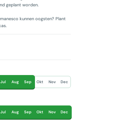
ond geplant worden.
 romanesco kunnen oogsten? Plant
kas.
Jul
Aug
Sep
Okt
Nov
Dec
Jul
Aug
Sep
Okt
Nov
Dec