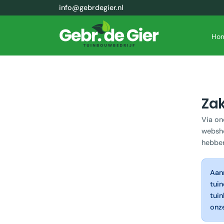
info@gebrdegier.nl
Ho
Zak
Via on
websho
hebbe
Aanm
tuin
tuin
onz