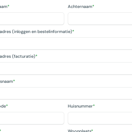
aam
*
Achternaam
*
adres (inloggen en bestelinformatie)
*
adres (facturatie)
*
fsnaam
*
ode
*
Huisnummer
*
*
Woonplaats
*