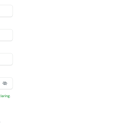
laring
.
e