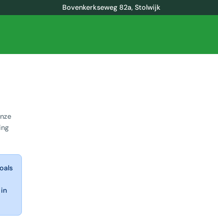
Bovenkerkseweg 82a, Stolwijk
onze
ing
oals
 in