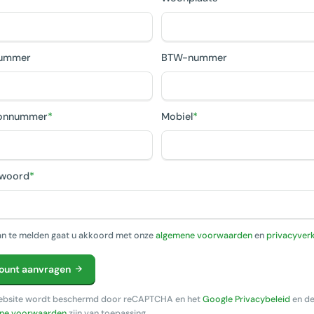
ummer
BTW-nummer
oonnummer
*
Mobiel
*
woord
*
n te melden gaat u akkoord met onze
algemene voorwaarden
en
privacyverk
ount aanvragen
ebsite wordt beschermd door reCAPTCHA en het
Google Privacybeleid
en d
ne voorwaarden
zijn van toepassing.