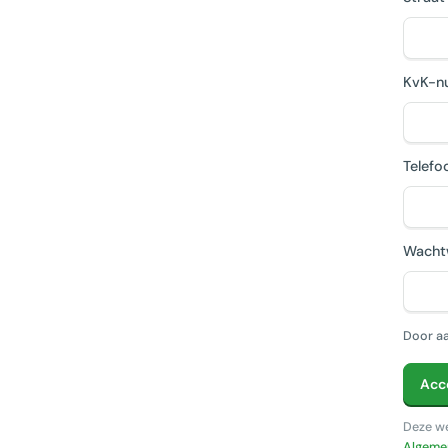
KvK-n
Telef
Wacht
Door aa
Acc
Deze w
Algeme